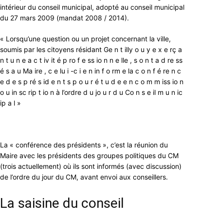
intérieur du conseil municipal, adopté au conseil municipal
du 27 mars 2009 (mandat 2008 / 2014).
« Lorsqu’une question ou un projet concernant la ville,
soumis par les citoyens résidant Ge n t illy o u y e x e rç a
n t u n e a c t iv it é p ro f e ss io n n e lle , s o n t a d re ss
é s a u Ma ire , c e lu i -c i e n in f o rm e la c o n f é re n c
e d e s p ré s id e n t s p o u r é t u d e e n c o m m iss io n
o u in sc rip t io n à l’ordre d u jo u r d u Co n s e il m u n ic
ip a l »
La « conférence des présidents », c’est la réunion du
Maire avec les présidents des groupes politiques du CM
(trois actuellement) où ils sont informés (avec discussion)
de l’ordre du jour du CM, avant envoi aux conseillers.
La saisine du conseil