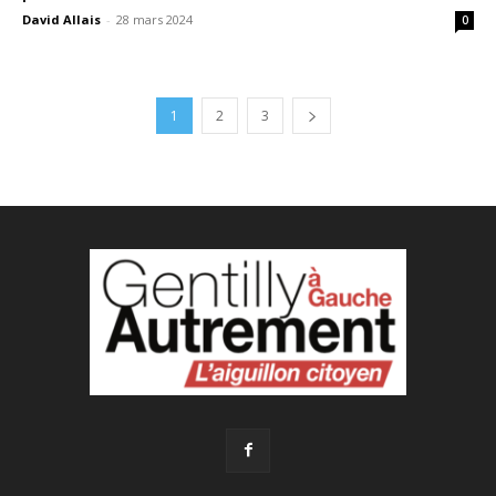
David Allais
-
28 mars 2024
0
1
2
3