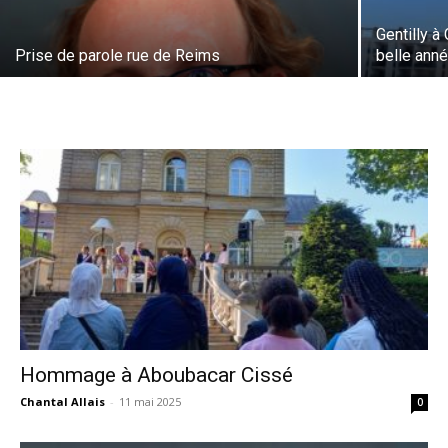
Gentilly 
Prise de parole rue de Reims
belle ann
Hommage à Aboubacar Cissé
Chantal Allais
-
11 mai 2025
0