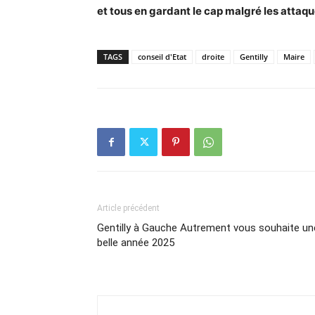
et tous en gardant le cap malgré les attaqu
TAGS
conseil d'Etat
droite
Gentilly
Maire
Article précédent
Gentilly à Gauche Autrement vous souhaite un
belle année 2025