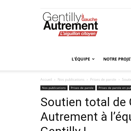
Gentilly
Autrement
L’ÉQUIPE
NOTRE PROJE
Accueil
Nos publications
Prises de parole
Souti
Nos publications
Prises de parole
Prises de parole en pub
Soutien total de
Autrement à l’éq