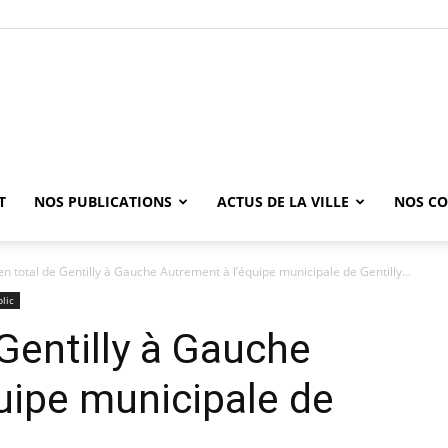
T
NOS PUBLICATIONS
ACTUS DE LA VILLE
NOS CO
en total de Gentilly à Gauche Autrement à l’équipe municipale de Gentilly...
lic
 Gentilly à Gauche
uipe municipale de