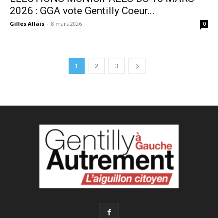
2026 : GGA vote Gentilly Coeur...
Gilles Allais
-
8 mars 2026
0
1
2
3