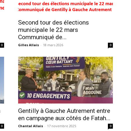
Second tour des élections
municipale le 22 mars
Communiqué de...
Gilles Allais
-
18 mars 2026
0
0
s
Gentilly à Gauche Autrement entre
en campagne aux côtés de Fatah...
Chantal Allais
-
17 novembre 2025
0
0