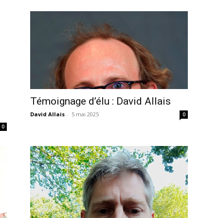
Témoignage d’élu : David Allais
David Allais
-
5 mai 2025
0
0