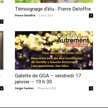
Témoignage d’élu : Pierre Deloffre
Pierre Deloffre
-
3 avril 2025
0
0
s
Galette de GGA – vendredi 17
janvier – 19 h 30
Serge Camier
-
10 janvier 2025
0
0