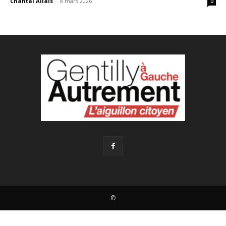
Chantal Allais
-
8 mars 2026
0
©