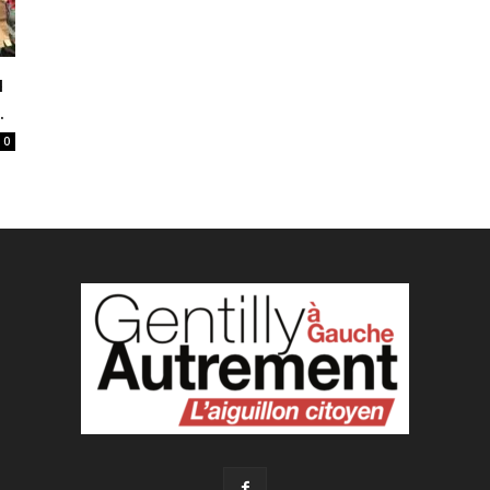
u
.
0