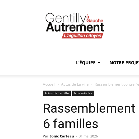
Gentilly
Autrement
L’ÉQUIPE
NOTRE PROJE
Accueil
Actus de La ville
Rassemblement contre l’e
Actus de La ville
Nos articles
Rassemblement c
6 familles
Par
Soizic Carteau
-
31 mai 2026