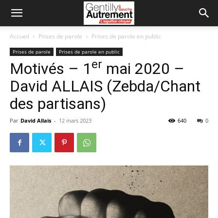
Accueil
Prises de parole
Prises de parole en public
Prises de parole
Prises de parole en public
er
Motivés – 1
mai 2020 –
David ALLAIS (Zebda/Chant
des partisans)
Par
David Allais
-
12 mars 2023
640
0