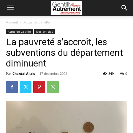
Accueil
Actus de La ville
Actus de La ville
Nos articles
La pauvreté s’accroît, les
subventions du département
diminuent
Par
Chantal Allais
-
17 décembre 2024
849
0