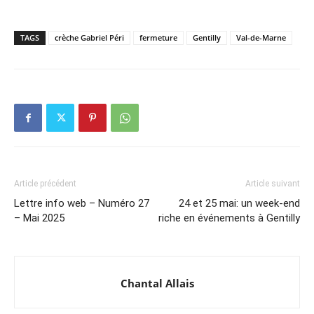
TAGS
crèche Gabriel Péri
fermeture
Gentilly
Val-de-Marne
Article précédent
Article suivant
Lettre info web – Numéro 27
24 et 25 mai: un week-end
– Mai 2025
riche en événements à Gentilly
Chantal Allais