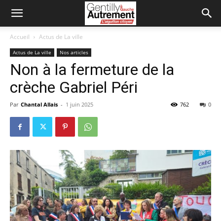
Accueil
Actus de La ville
Actus de La ville
Nos articles
Non à la fermeture de la
crèche Gabriel Péri
Par
Chantal Allais
-
1 juin 2025
762
0