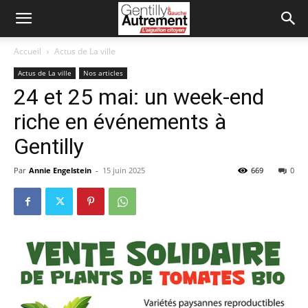
Accueil
Actus de La ville
Actus de La ville
Nos articles
24 et 25 mai: un week-end
riche en événements à
Gentilly
Par
Annie Engelstein
-
15 juin 2025
669
0