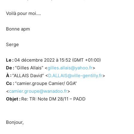
Voilà pour moi….
Bonne apm
Serge
Le :
04 décembre 2022 à 15:52 (GMT +01:00)
De :
“Gilles Allais” <
gilles.allais@yahoo.fr
>
À :
“ALLAIS David” <
D.ALLAIS@ville-gentilly.fr
>
Cc :
“camier.groupe Camier/ GGA”
<
camier.groupe@wanadoo.fr
>
Objet :
Re: TR: Note DM 28/11 – PADD
Bonjour,