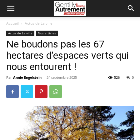
Accueil
Actus de La ville
Actus de La ville
Nos articles
Ne boudons pas les 67
hectares d’espaces verts qui
nous entourent !
Par
Annie Engelstein
-
24 septembre 2025
526
0