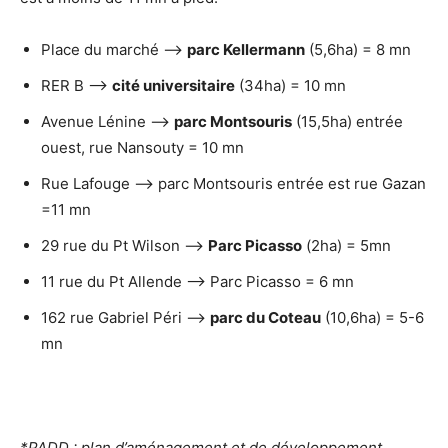
Place du marché –>
parc Kellermann
(5,6ha) = 8 mn
RER B –>
cité universitaire
(34ha) = 10 mn
Avenue Lénine –>
parc Montsouris
(15,5ha) entrée
ouest, rue Nansouty = 10 mn
Rue Lafouge –> parc Montsouris entrée est rue Gazan
=11 mn
29 rue du Pt Wilson –>
Parc Picasso
(2ha) = 5mn
11 rue du Pt Allende –> Parc Picasso = 6 mn
162 rue Gabriel Péri –>
parc du Coteau
(10,6ha) = 5-6
mn
*PADD : plan d’aménagement et de développement