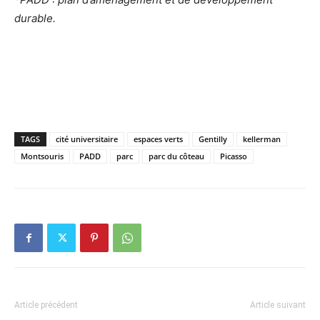
durable.
TAGS
cité universitaire
espaces verts
Gentilly
kellerman
Montsouris
PADD
parc
parc du côteau
Picasso
Article précédent
Article suivant