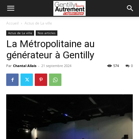
Accueil
Actus de La ville
Actus de La ville
Nos articles
La Métropolitaine au
générateur à Gentilly
Par
Chantal Allais
-
21 septembre 2024
574
0