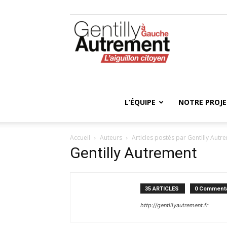
Gentilly
Autrement
L’ÉQUIPE
NOTRE PROJ
Accueil
Auteurs
Articles postés par Gentilly Autr
Gentilly Autrement
35 ARTICLES
0 Commenta
http://gentillyautrement.fr