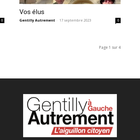
Vos élus
Gentilly Autrement
-
17 septembre 2023
0
0
Page 1 sur 4